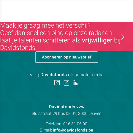
Maak je graag mee het verschil?
Geef dan snel een ping op onze radar en
laat je talenten schitteren als
vrijwilliger
bij
Davidsfonds.
Abonneren op nieuwsbrief
Volg
Davidsfonds
op sociale media
Volg
Volg
Volg
ons
ons
ons
op
op
op
Facebook
Instagram
LinkedIn
Contactpersoon:
Davidsfonds vzw
Adres:
Sluisstraat 79
bus 03.01, 3000
Leuven
Telefoon:
016 31 06 00
E-mail:
info@davidsfonds.be