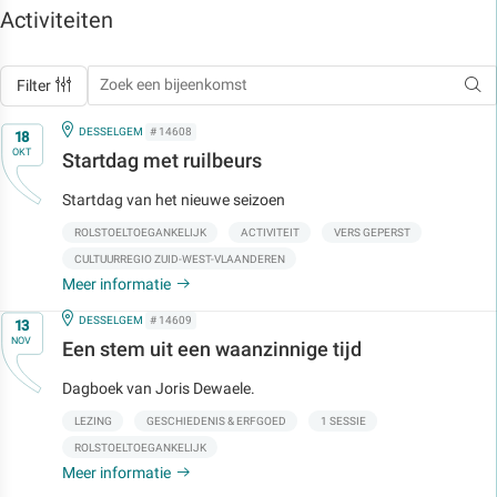
Activiteiten
Filter
Op
IN
DESSELGEM
# 14608
18
OKT
Startdag met ruilbeurs
Startdag van het nieuwe seizoen
ROLSTOELTOEGANKELIJK
ACTIVITEIT
VERS GEPERST
CULTUURREGIO ZUID-WEST-VLAANDEREN
Meer informatie
Op
IN
DESSELGEM
# 14609
13
NOV
Een stem uit een waanzinnige tijd
Dagboek van Joris Dewaele.
LEZING
GESCHIEDENIS & ERFGOED
1 SESSIE
ROLSTOELTOEGANKELIJK
Meer informatie