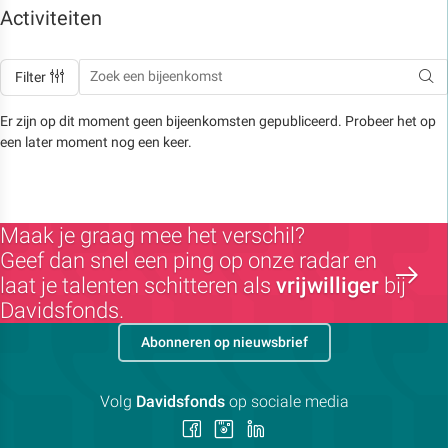
Activiteiten
Filter
Er zijn op dit moment geen bijeenkomsten gepubliceerd. Probeer het op
een later moment nog een keer.
Maak je graag mee het verschil?
Geef dan snel een ping op onze radar en
laat je talenten schitteren als
vrijwilliger
bij
Davidsfonds.
Abonneren op nieuwsbrief
Volg
Davidsfonds
op sociale media
Volg
Volg
Volg
ons
ons
ons